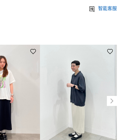
邊。腰圍採用包覆鬆緊帶設計，極致舒適。附內裡，穿起來格外安心。
智能客服
顏色請依賣場實際庫存為準。
裡:100%聚酯纖維
現掉色現象，請勿與其他衣物一同洗滌。本白、淺色衣服請使用不含螢
狀，置於通風良好處陰乾。請勿使用乾燥機。 請使用洗衣網袋。 熨燙