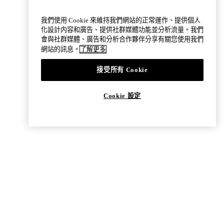
我們使用 Cookie 來維持我們網站的正常運作、提供個人
化設計内容和廣告、提供社群媒體功能並分析流量。我們
會與社群媒體、廣告和分析合作夥伴分享有關您使用我們
網站的訊息。
了解更多
接受所有 Cookie
Cookie 設定
女裝
XS
-3XL
女裝
XS
-3XL
,
,
褲(褲長
Barrel Ankle 輕型牛仔錐形褲(褲長標準)
休閒balloo
(接觸涼感) 359457
NT$990