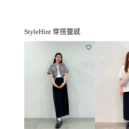
利用羅紋材質強調縱向線條的長窄裙。開衩可依喜好調整為後方或側
俐落的窄版版型，與各種上衣都好搭配。
推薦搭配商品編號
349901「羅紋前抓皺細肩帶上衣」
；相關各尺寸與
StyleHint 穿搭靈感
商品材質
面料:48%聚酯纖維(回收聚酯纖維)．48%聚酯纖維．4% 彈性纖維．襯
洗滌說明
洗衣機/弱水流（水溫40度）
在出汗或被雨淋濕時，會因摩擦而移染到其他衣物上，請注意。會出
光增白劑的清潔劑。請勿在水中長時間浸泡。洗滌後，請迅速調整好形
時請加墊布。
商品產地
柬埔寨製