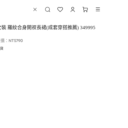
女裝 羅紋合身開衩長裙(成套穿搭推薦) 349995
NT$790
原價：
貨