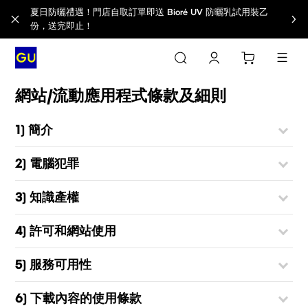
夏日防曬禮遇！門店自取訂單即送 Bioré UV 防曬乳試用裝乙
份，送完即止！
網站/流動應用程式條款及細則
1) 簡介
2) 電腦犯罪
3) 知識產權
4) 許可和網站使用
5) 服務可用性
6) 下載內容的使用條款